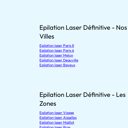
Epilation Laser Définitive - Nos
Villes
Epilation laser Paris 8
Epilation laser Paris 6
Epilation laser Melun
Epilation laser Deauville
Epilation laser Bayeux
Epilation Laser Définitive - Les
Zones
Epilation laser Visage
Epilation laser Aisselles
Epilation laser Maillot
Epilation laser Bras