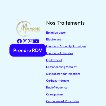
Nos Traitements
Épilation Laser
Électrolyse
Injections Acide Hyaluronique
Prendre RDV
Injections Anti-rides
Hydrafacial
Microneedling Mesolift
Skinbooster par injections
Carboxythérapie
Radiofréquence
Cryolipolyse
Couperose et Varicosités