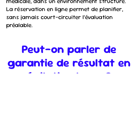
médicale, dans un environnement structuré.
La réservation en ligne permet de planifier,
sans jamais court-circuiter l’évaluation
préalable.
Peut-on parler de
garantie de résultat en
épilation laser ?
Le terme mérite nuance. Mais la technologie
de laser épilatoire est sécurisée et très
prometteuse, et a déjà fait ses preuves.
Chaque organisme réagit différemment.
Aux
Centres Laser Murano
, l’engagement
porte sur le suivi, l’adaptation du protocole et