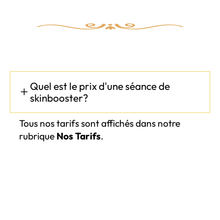
Quel est le prix d'une séance de
skinbooster?
Tous nos tarifs sont affichés dans notre
rubrique
Nos Tarifs
.
Est-ce que le skinbooster est efficace
?
Le traitement Skinbooster est reconnu pour
son efficacité. Il hydrate intensément la